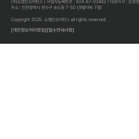
(주)쇼엠인슈어런스 | 사업자등록번호 : 404-87-03442 | 대표이사 : 강경
주소 : 인천광역시 연수구 송도동 7-50 (갯벌타워 7층)
Copyright 2025. 쇼엠인슈어런스 all rights reserved.
[개인정보처리방침]
[필수안내사항]