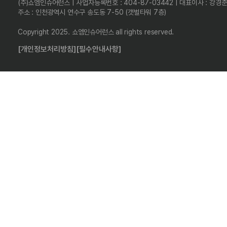
(주)쇼엠인슈어런스 | 사업자등록번호 : 404-87-03442 | 대표이사 : 강경
주소 : 인천광역시 연수구 송도동 7-50 (갯벌타워 7층)
Copyright 2025. 쇼엠인슈어런스 all rights reserved.
[개인정보처리방침]
[필수안내사항]